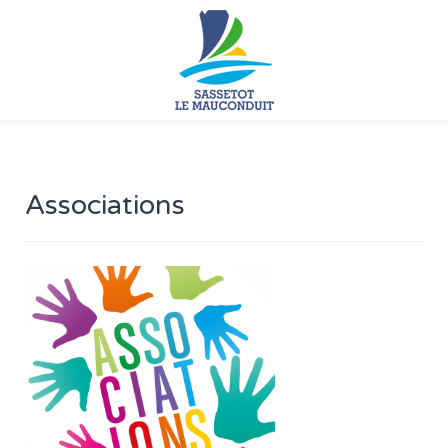
En poursuivant votre
navigation sur ce site, vous
acceptez notre politique de
confidentialité.
Accepter
En savoir plus
Associations
Loading...